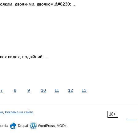
двояким, двоякими, двояком,&#8230; …
двох видах; подвійний …
7
8
9
10
11
12
13
ка
,
Реклама на сайте
18+
omla,
Drupal,
WordPress, MODx.