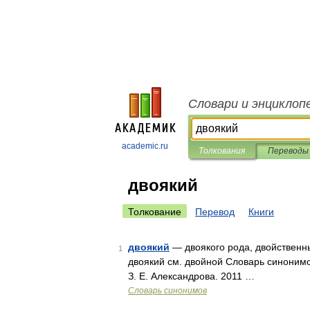
Словари и энциклоп
academic.ru
Толкования
Переводы
двоякий
Толкование
Перевод
Книги
двоякий
— двоякого рода, двойственн
1
двоякий см. двойной Словарь синонимов
З. Е. Александрова. 2011 …
Словарь синонимов