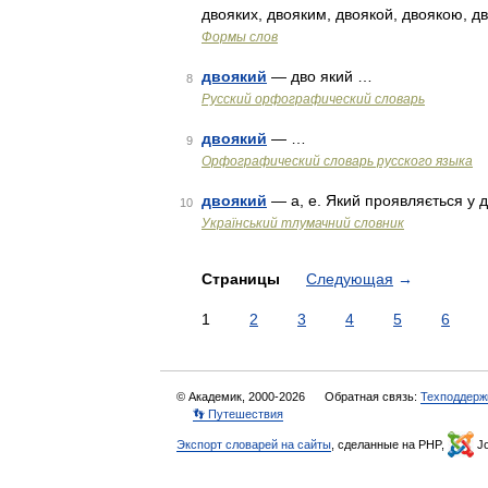
двояких, двояким, двоякой, двоякою, 
Формы слов
двоякий
— дво який …
8
Русский орфографический словарь
двоякий
— …
9
Орфографический словарь русского языка
двоякий
— а, е. Який проявляється у 
10
Український тлумачний словник
Страницы
Следующая
→
1
2
3
4
5
6
© Академик, 2000-2026
Обратная связь:
Техподдерж
👣 Путешествия
Экспорт словарей на сайты
, сделанные на PHP,
Jo