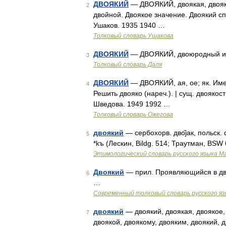
ДВОЯКИЙ
— ДВОЯКИЙ, двоякая, двояко
2
двойной. Двоякое значение. Двоякий сп
Ушаков. 1935 1940 …
Толковый словарь Ушакова
ДВОЯКИЙ
— ДВОЯКИЙ, двоюродный и пр
3
Толковый словарь Даля
ДВОЯКИЙ
— ДВОЯКИЙ, ая, ое; як. Име
4
Решить двояко (нареч.). | сущ. двоякос
Шведова. 1949 1992 …
Толковый словарь Ожегова
двоякий
— сербохорв. дво̏jак, польск. d
5
*kъ (Лескин, Bildg. 514; Траутман, BSW
Этимологический словарь русского языка М
Двоякий
— прил. Проявляющийся в дву
6
…
Современный толковый словарь русского я
двоякий
— двоякий, двоякая, двоякое, 
7
двоякой, двоякому, двояким, двоякий, д