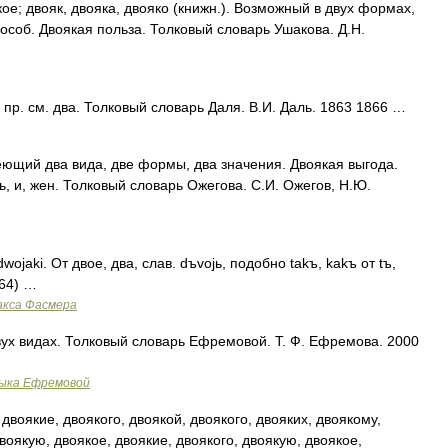
е; двояк, двояка, двояко (книжн.). Возможный в двух формах,
особ. Двоякая польза. Толковый словарь Ушакова. Д.Н.
. см. два. Толковый словарь Даля. В.И. Даль. 1863 1866 …
ющий два вида, две формы, два значения. Двоякая выгода.
ть, и, жен. Толковый словарь Ожегова. С.И. Ожегов, Н.Ю.
wojaki. От двое, два, слав. dъvojь, подобно takъ, kakъ от tъ,
 64) …
акса Фасмера
х видах. Толковый словарь Ефремовой. Т. Ф. Ефремова. 2000
зыка Ефремовой
двоякие, двоякого, двоякой, двоякого, двояких, двоякому,
воякую, двоякое, двоякие, двоякого, двоякую, двоякое,